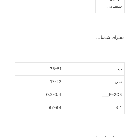
شیمیایی
محتوای شیمیایی
ب
78-81
سی
17-22
0.2-0.4
Fe2O3____
97-99
B 4 _