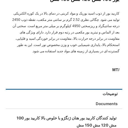
کاربید بور از ذوب اسید بوریک و مواد کربنی در دمای بالا در یک کوره الکتریکی
تولید می شود. چگالی نظری 2.52 گرم بر سانتی متر مکعب، نقطه ذوب 2450
درجه سانتیگراد و ریزسختی 4950 کیلوگرم بر میلی متر مربع است. سختی آن
بعد از الماس و نیترید بور مکعبی در رتبه دوم قرار دارد. دارای ویژگی های
مقاومت در برابر درجه حرارت بالا، مقاومت در برابر خوردگی اسید و قلیایی،
استحکام بالا، پایداری شیمیایی خوب و وزن مخصوص نور است. این به طور
گسترده ای در بسیاری از زمینه های مواد جدید استفاده می شود.
/MT
توضیحات
Documents
تولید کنندگان کاربید بور هنان ژنگژو با خلوص بالا کاربید بور 100
مش 120 مش 150 مش