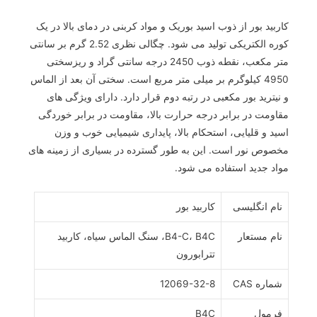
کاربید بور از ذوب اسید بوریک و مواد کربنی در دمای بالا در یک
کوره الکتریکی تولید می شود. چگالی نظری 2.52 گرم بر سانتی
متر مکعب، نقطه ذوب 2450 درجه سانتی گراد و ریزسختی
4950 کیلوگرم بر میلی متر مربع است. سختی آن بعد از الماس
و نیترید بور مکعبی در رتبه دوم قرار دارد. دارای ویژگی های
مقاومت در برابر درجه حرارت بالا، مقاومت در برابر خوردگی
اسید و قلیایی، استحکام بالا، پایداری شیمیایی خوب و وزن
مخصوص نور است. این به طور گسترده در بسیاری از زمینه های
مواد جدید استفاده می شود.
نام انگلیسی
کاربید بور
نام مستعار
B4-C، B4C، سنگ الماس سیاه، کاربید
تترابورون
شماره CAS
12069-32-8
فرمول
B4C