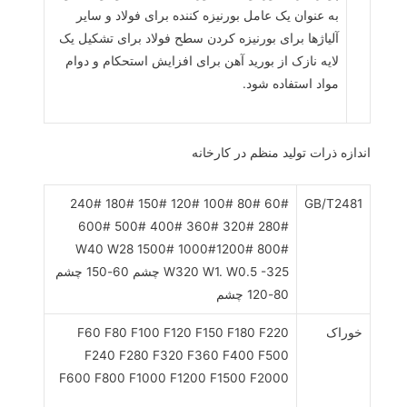
به عنوان یک عامل بورنیزه کننده برای فولاد و سایر
آلیاژها برای بورنیزه کردن سطح فولاد برای تشکیل یک
لایه نازک از بورید آهن برای افزایش استحکام و دوام
مواد استفاده شود.
اندازه ذرات تولید منظم در کارخانه
60# 80# 100# 120# 150# 180# 240#
GB/T2481
280# 320# 360# 400# 500# 600#
800# 1000#1200# 1500# W40 W28
W320 W1. W0.5 -325 چشم 60-150 چشم
80-120 چشم
خوراک
F60 F80 F100 F120 F150 F180 F220
F240 F280 F320 F360 F400 F500
F600 F800 F1000 F1200 F1500 F2000