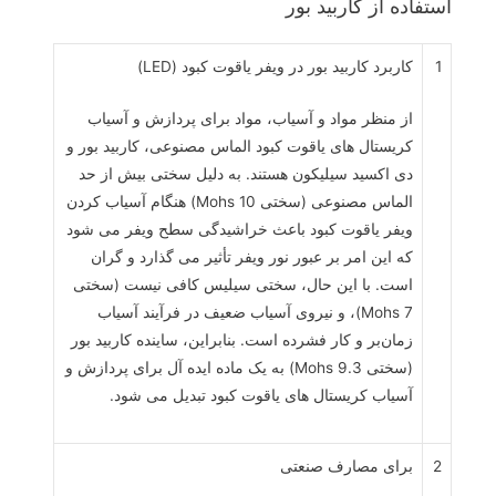
استفاده از کاربید بور
1
کاربرد کاربید بور در ویفر یاقوت کبود (LED)
از منظر مواد و آسیاب، مواد برای پردازش و آسیاب
کریستال های یاقوت کبود الماس مصنوعی، کاربید بور و
دی اکسید سیلیکون هستند. به دلیل سختی بیش از حد
الماس مصنوعی (سختی Mohs 10) هنگام آسیاب کردن
ویفر یاقوت کبود باعث خراشیدگی سطح ویفر می شود
که این امر بر عبور نور ویفر تأثیر می گذارد و گران
است. با این حال، سختی سیلیس کافی نیست (سختی
Mohs 7)، و نیروی آسیاب ضعیف در فرآیند آسیاب
زمان‌بر و کار فشرده است. بنابراین، ساینده کاربید بور
(سختی Mohs 9.3) به یک ماده ایده آل برای پردازش و
آسیاب کریستال های یاقوت کبود تبدیل می شود.
2
برای مصارف صنعتی