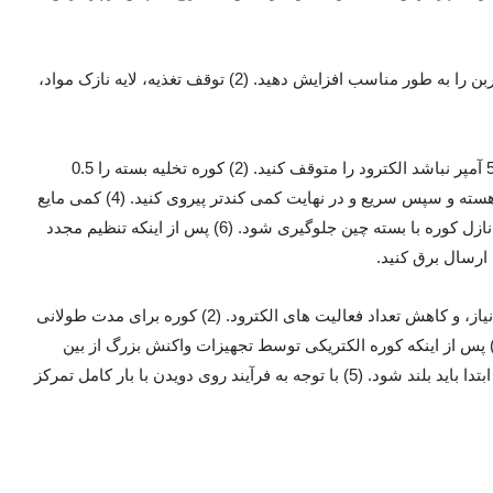
5) تصفیه: (1) قبل از انتقال به پالایش، نسبت مواد تشکیل دهنده را تنظیم کرده و مقدار کربن را به طور مناسب افزایش دهید. (2) توقف تغذیه، لایه نازک مواد،
6) کوره (بیرون) ریختن: (1) ابتدا الکترود را راه اندازی کنید و زمانی که جریان کمتر از 5000 آمپر نباشد الکترود را متوقف کنید. (2) کوره تخلیه بسته را 0.5
ساعت قبل آماده می کند و آب خنک کننده را خاموش می کند. (3) هنگام ریختن، از اصل آهسته و سپس سریع و در نهایت کمی کندتر پیروی کنید. (4) کمی مایع
مذاب بگذارید تا شروع قوس بعدی را تسهیل کند. (5) به زاویه ریختن توجه کنید تا از تماس نازل کوره با بسته چین جلوگیری شود. (6) پس از اینکه تنظیم مجدد
7) اقدامات احتیاطی: (1) فرآیند ذوب، بدون پدیده غیر طبیعی، ارسال بار کامل در صورت نیاز، و کاهش تعداد فعالیت های الکترود. (2) کوره برای مدت طولانی
خلیه نمی شود و الکترود متحرک را می توان به زور به مدت 30 تا 40 دقیقه تخلیه کرد. (3) پس از اینکه کوره الکتریکی توسط تجهیزات واکنش بزرگ از بین
رفت یا زمان قطع برق طولانی شد، به الکترود فعال توجه کنید. (4) الکترود چسب است و ابتدا باید بلند شود. (5) با توجه به فرآیند روی دویدن با بار کامل تمرکز