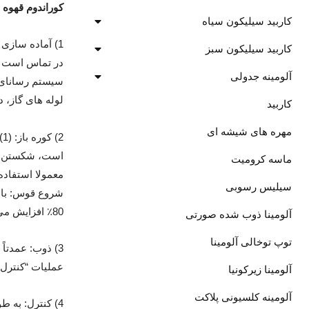
کوراندوم قهوه ا
کاربید سیلیکون سیاه
کاربید سیلیکون سبز
آلومینه جدولی
لوله های گاز، د
کاربید
مهره های شیشه ای
است، شکستن ق
ماسه کرومیت
سیلیس رسوبی
80٪ افزایش می یابد، می توان آن را اضافه کرد تا وارد شود. ذوب شدن
آلومینا ذوب شده صورتی
توپ توخالی آلومینا
عملیات “کنترل”
آلومینا زیرکونیا
آلومینه کلسیونی پلاکت
4) کنترل: به 