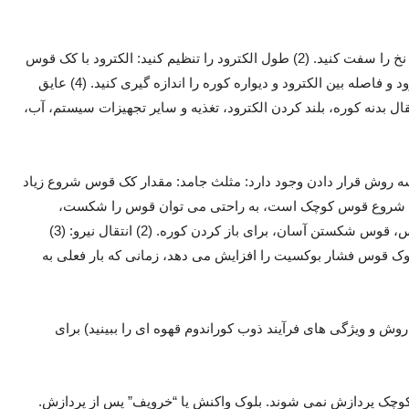
1) آماده سازی قبل از باز کردن کوره: (1) الکترود را وصل کنید: سطح تماس را باد کرده و نخ را سفت کنید. (2) طول الکترود را تنظیم کنید: الکترود با کک قوس
در تماس است که بر ورود و خروج یا تخلیه بدنه کوره تأثیر نمی گذارد. (3) فاصله بین الکترود و فاصله بین الکترود و دیواره کوره را اندازه گیری کنید. (4) عایق
سانای ثانویه را اندازه گیری کنید: مقدار مقاومت قسمت عایق > 0.5MΩ. (5) انتقال بدنه کوره، بلند کردن الکترود، تغذیه و سایر تجهیزات سیستم، آب،
ر دهید: اندازه ذرات کک شروع 30 ~ 50 میلی متر است. سه روش قرار دادن وجود دارد: مثلث جامد: مقدار کک قوس شروع زیاد
 شروع قوس کوچک است، به راحتی می توان قوس را شکست،
معمولا استفاده نمی شود. شکل کریستال: مقدار کمی کک شروع قوس، شروع سریع قوس، قوس شکستن آسان، برای باز کردن کوره. (2) انتقال نیرو: (3)
ر، هنگامی که جریان به 20 ~ 30٪ افزایش می یابد، بلوک قوس فشار بوکسیت را افزایش می دهد، زمانی که بار فعلی به
 ذوب: عمدتاً به دو فرآیند تقسیم می شود: روش کوره خورش و روش کوره باز (نقطه 3 روش و ویژگی های فرآیند ذوب کوراندوم قهوه ای را ببینید) برای
ای کوچک پردازش نمی شوند. بلوک واکنش یا “خروپف” پس از پردازش.